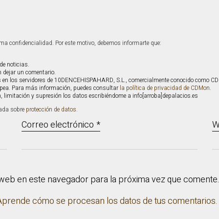
ma confidencialidad. Por este motivo, debemos informarte que:
de noticias.
 dejar un comentario.
s en los servidores de 10DENCEHISPAHARD, S.L., comercialmente conocido como CDMon
ropea. Para más información, puedes consultar
la política de privacidad de CDMon
.
ón, limitación y supresión los datos escribiéndome a info[arroba]depalacios.es
lada sobre
protección de datos.
Correo electrónico
*
W
 web en este navegador para la próxima vez que comente
Aprende cómo se procesan los datos de tus comentarios.