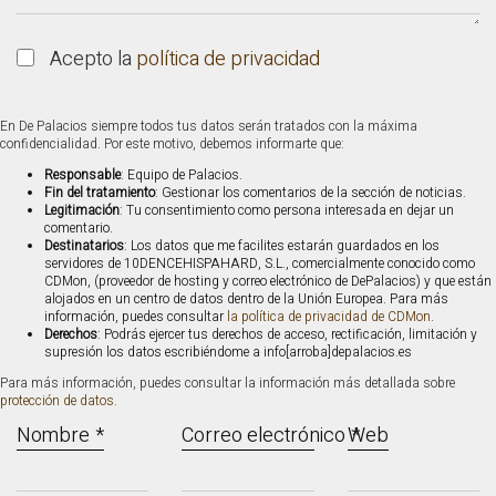
Acepto la
política de privacidad
En De Palacios siempre todos tus datos serán tratados con la máxima
confidencialidad. Por este motivo, debemos informarte que:
Responsable
: Equipo de Palacios.
Fin del tratamiento
: Gestionar los comentarios de la sección de noticias.
Legitimación
: Tu consentimiento como persona interesada en dejar un
comentario.
Destinatarios
: Los datos que me facilites estarán guardados en los
servidores de 10DENCEHISPAHARD, S.L., comercialmente conocido como
CDMon, (proveedor de hosting y correo electrónico de DePalacios) y que están
alojados en un centro de datos dentro de la Unión Europea. Para más
información, puedes consultar
la política de privacidad de CDMon
.
Derechos
: Podrás ejercer tus derechos de acceso, rectificación, limitación y
supresión los datos escribiéndome a info[arroba]depalacios.es
Para más información, puedes consultar la información más detallada sobre
protección de datos.
Nombre
*
Correo electrónico
Web
*