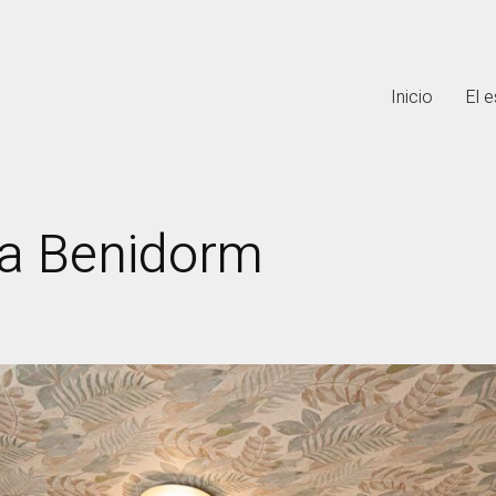
Inicio
El e
za Benidorm